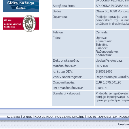
SPLOŠNA PLOVBA, Intern
Sidra našega
Skrajšana firma:
SPLOŠNA PLOVBA d.o.o
časa
Sedež:
Obala 55, 6320 Portorož
Dejavnost:
Podjetje opravlja vse
pomorskem trgu in nudi
družbam in drugim ladja
Telefon:
Centrala:
Faks:
Uprava:
Komerciala:
Tehnični:
Finance:
Računovodstvo:
Kadrovska:
Elektronska pošta:
plovba@s-plovba.si
Matična številka:
5077168
Id. št. za DDV:
SI20321465
Vpis v sodni register:
Registrirano pri Okrožn
Osnovni kapital:
EUR 1.375.041,98
IMO matična številka:
0103971
Standardi kakovosti:
Pridobila je spričeva
potrjuje izpolnjevanj
upravljanju ladij in pre
|
|
|
|
|
|
KJE SMO
O NAS
KDO JE KDO
POVEZANE DRUŽBE
FLOTA
ZAPOSLITEV
KODE
Zasebnos