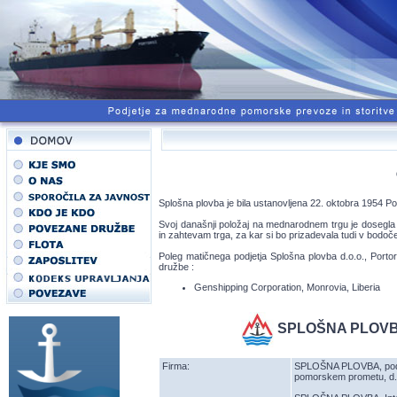
Splošna plovba je bila ustanovljena 22. oktobra 1954 Pos
Svoj današnji položaj na mednarodnem trgu je dosegla 
in zahtevam trga, za kar si bo prizadevala tudi v bodoč
Poleg matičnega podjetja Splošna plovba d.o.o., Porto
družbe :
Genshipping Corporation, Monrovia, Liberia
SPLOŠNA PLOVBA d
Firma:
SPLOŠNA PLOVBA, podje
pomorskem prometu, d.